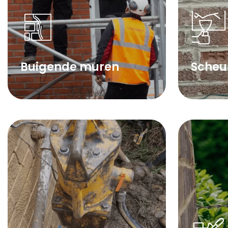
Buigende muren
Scheu