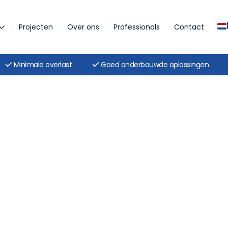
Projecten
Over ons
Professionals
Contact
Minimale overlast
Goed onderbouwde oplossingen
 oplossingen
n het oplossen van