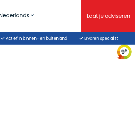
Nederlands
Laat je adviseren
Actief in binnen- en buitenland
Ervaren specialist
9
5