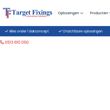
Oplossingen
Producten
Alles onder 1 dakconcept
Onzichtbare oplossingen
0513 610 050
Structurele
Target Fixings is gespecialiseerd i