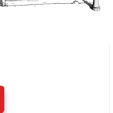
Bel ons vandaag
0513 610 050