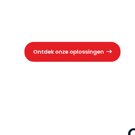
structurele problemen. Bekijk onze
oplossingen of neem contact met
ondersteuning op maat.
Ontdek onze oplossingen