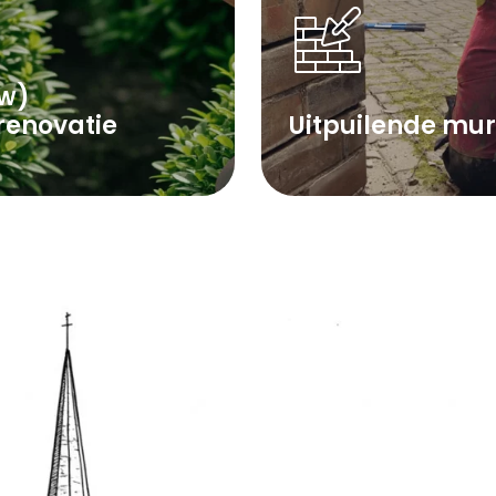
w)
renovatie
Uitpuilende mu