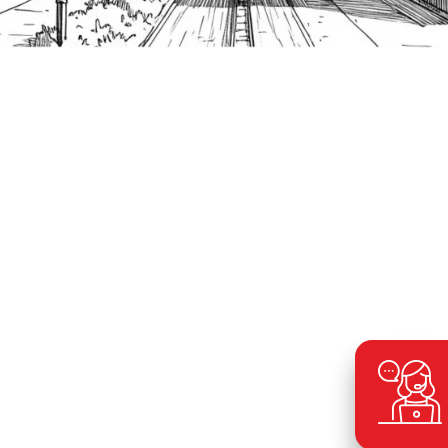
ele
ning
maat voor al uw