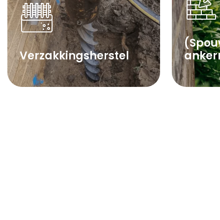
(Spou
Verzakkingsherstel
anker